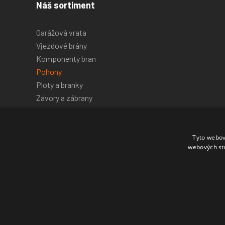
Náš sortiment
Garážová vrata
Vjezdové brány
Komponenty bran
Pohony
Ploty a branky
Závory a zábrany
Dálkové ovladače
Tyto webov
webových st
© 2026 Ideální vrata