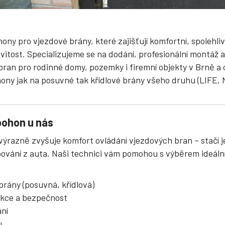
hony pro vjezdové brány, které zajišťují komfortní, spolehl
itost. Specializujeme se na dodání, profesionální montáž a
an pro rodinné domy, pozemky i firemní objekty v Brně a o
ny jak na posuvné tak křídlové brány všeho druhu (LIFE, 
pohon u nás
ýrazně zvyšuje komfort ovládání vjezdových bran – stačí j
pování z auta. Naši technici vám pomohou s výběrem ideál
brány (posuvná, křídlová)
kce a bezpečnost
ní
u