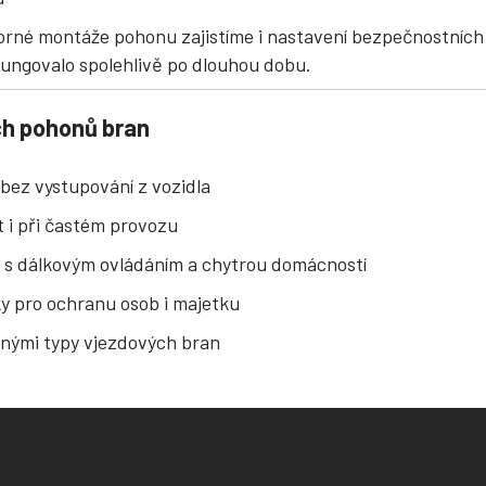
rné montáže pohonu zajistíme i nastavení bezpečnostních
 fungovalo spolehlivě po dlouhou dobu.
ch pohonů bran
bez vystupování z vozidla
t i při častém provozu
 s dálkovým ovládáním a chytrou domácností
y pro ochranu osob i majetku
znými typy vjezdových bran