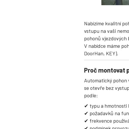
Nabízíme kvalitní po
vstupu na vaši nemov
pohonů vjezdových br
V nabídce máme poho
DoorHan, KEY).
Proč montovat 
Automatický pohon v
se otevře bez vystu
podle:
✔ typu a hmotnosti 
✔ požadavků na fun
✔ frekvence používá
✔ podmínek provoz