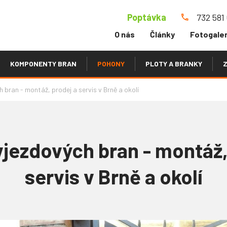
Poptávka
732 581
O nás
Články
Fotogaler
KOMPONENTY BRAN
POHONY
PLOTY A BRANKY
Z
 bran - montáž, prodej a servis v Brně a okolí
jezdových bran - montáž,
servis v Brně a okolí