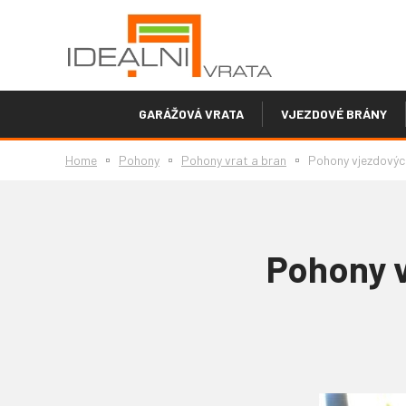
GARÁŽOVÁ VRATA
VJEZDOVÉ BRÁNY
Home
Pohony
Pohony vrat a bran
Pohony vjezdových
Pohony v