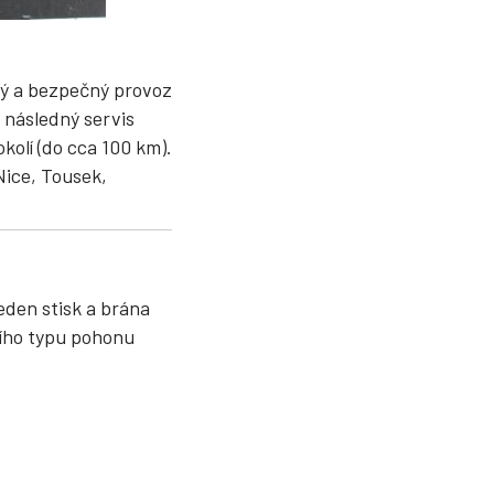
ivý a bezpečný provoz
 následný servis
kolí (do cca 100 km).
Nice, Tousek,
eden stisk a brána
ního typu pohonu