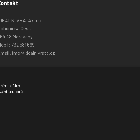
Kontakt
DEALNI VRATA s.r.o
ohunická Cesta
64 48 Moravany
obil:
732 581 669
mail:
info@idealnivrata.cz
áním našich
vání souborů
Vyrobila a spravuje firma McRAI