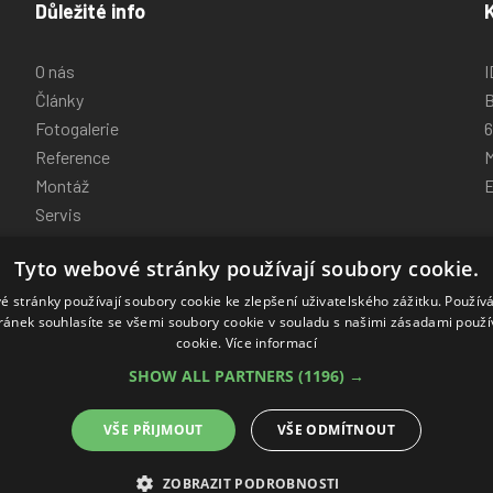
Důležité info
O nás
I
Články
B
Fotogalerie
6
Reference
M
Montáž
E
Servis
Eshop
Tyto webové stránky používají soubory cookie.
Kontakt
GDPR
é stránky používají soubory cookie ke zlepšení uživatelského zážitku. Použív
ránek souhlasíte se všemi soubory cookie v souladu s našimi zásadami použí
Cookies nastavení
cookie.
Více informací
SHOW ALL PARTNERS
(1196) →
VŠE PŘIJMOUT
VŠE ODMÍTNOUT
ZOBRAZIT PODROBNOSTI