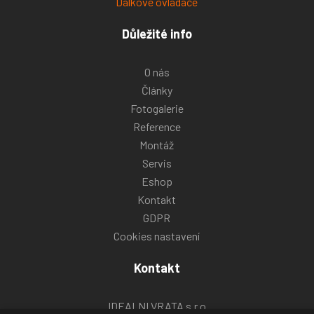
Dálkové ovladače
Důležité info
O nás
Články
Fotogalerie
Reference
Montáž
Servis
Eshop
Kontakt
GDPR
Cookies nastavení
Kontakt
IDEALNI VRATA s.r.o