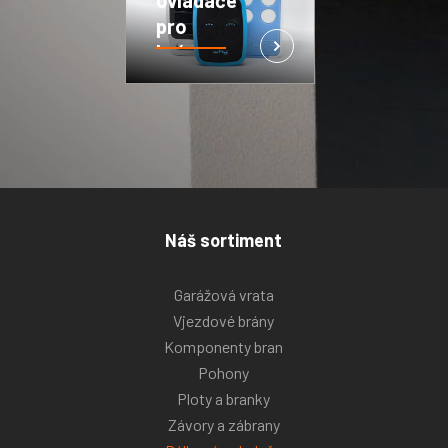
pro
brány,
vrata a
závory
Náš sortiment
Garážová vrata
Vjezdové brány
Komponenty bran
Pohony
Ploty a branky
Závory a zábrany