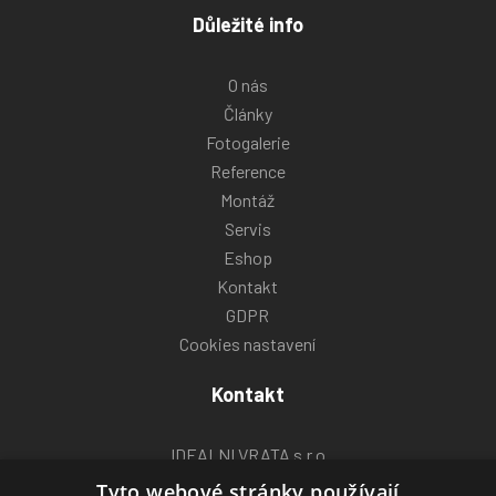
Důležité info
O nás
Články
Fotogalerie
Reference
Montáž
Servis
Eshop
Kontakt
GDPR
Cookies nastavení
Kontakt
IDEALNI VRATA s.r.o
Bohunická Cesta
Tyto webové stránky používají