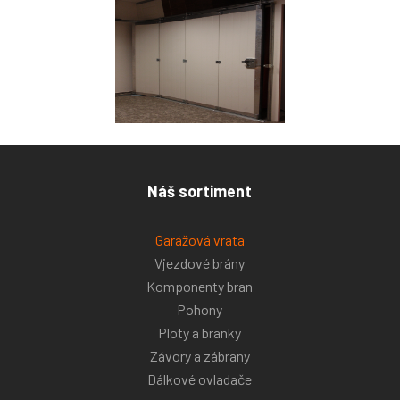
Náš sortiment
Garážová vrata
Vjezdové brány
Komponenty bran
Pohony
Ploty a branky
Závory a zábrany
Dálkové ovladače